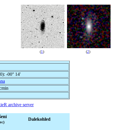
(
1
)
(
2
)
00):
-00° 14'
nna
rcmin
ieR archive server
šení
Dalekohled
ec)