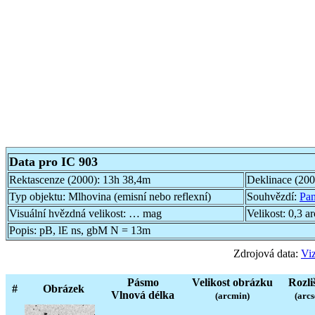
Data pro IC 903
Rektascenze (2000):
13h 38,4m
Deklinace (20
Typ objektu:
Mlhovina (emisní nebo reflexní)
Souhvězdí:
Pa
Visuální hvězdná velikost:
… mag
Velikost:
0,3 a
Popis:
pB, lE ns, gbM N = 13m
Zdrojová data:
Viz
Pásmo
Velikost obrázku
Rozli
#
Obrázek
Vlnová délka
(arcmin)
(arcs