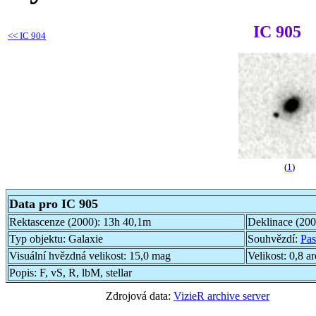
IC 905
<<
IC 904
(
1
)
Data pro IC 905
Rektascenze (2000):
13h 40,1m
Deklinace (20
Typ objektu:
Galaxie
Souhvězdí:
Pas
Visuální hvězdná velikost:
15,0 mag
Velikost:
0,8 a
Popis:
F, vS, R, lbM, stellar
Zdrojová data:
VizieR archive server