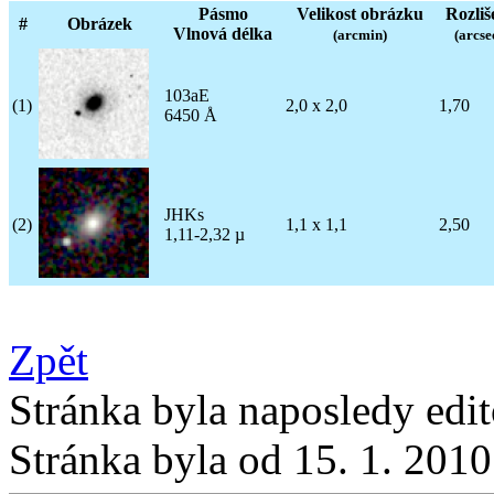
Pásmo
Velikost obrázku
Rozliš
#
Obrázek
Vlnová délka
(arcmin)
(arcse
103aE
(1)
2,0 x 2,0
1,70
6450 Å
JHKs
(2)
1,1 x 1,1
2,50
1,11-2,32 µ
Zpět
Stránka byla naposledy edi
Stránka byla od 15. 1. 201