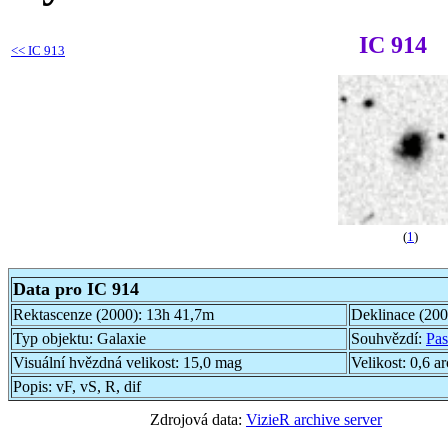
IC 914
<<
IC 913
(
1
)
Data pro IC 914
Rektascenze (2000):
13h 41,7m
Deklinace (20
Typ objektu:
Galaxie
Souhvězdí:
Pas
Visuální hvězdná velikost:
15,0 mag
Velikost:
0,6 a
Popis:
vF, vS, R, dif
Zdrojová data:
VizieR archive server