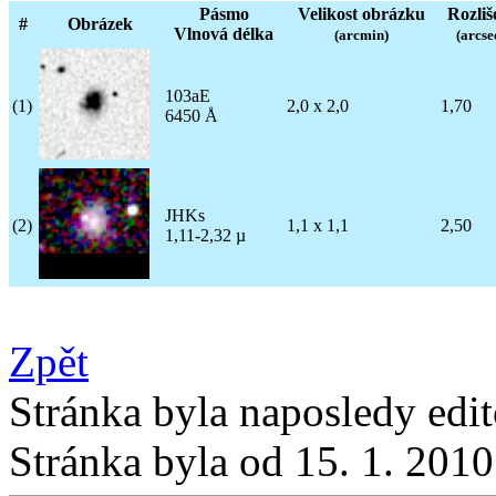
Pásmo
Velikost obrázku
Rozliš
#
Obrázek
Vlnová délka
(arcmin)
(arcse
103aE
(1)
2,0 x 2,0
1,70
6450 Å
JHKs
(2)
1,1 x 1,1
2,50
1,11-2,32 µ
Zpět
Stránka byla naposledy edi
Stránka byla od 15. 1. 201