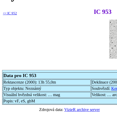
IC 953
<<
IC 952
Data pro IC 953
Rektascenze (2000):
13h 55,0m
Deklinace (20
Typ objektu:
Neznámý
Souhvězdí:
Ken
Visuální hvězdná velikost:
… mag
Velikost:
… ar
Popis:
vF, eS, gbM
Zdrojová data:
VizieR archive server