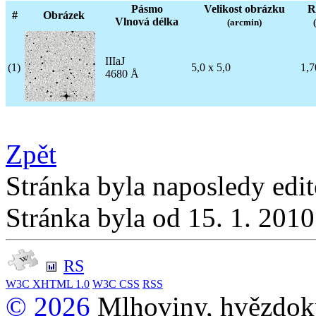
Pásmo
Velikost obrázku
R
#
Obrázek
Vlnová délka
(arcmin)
IIIaJ
(1)
5,0 x 5,0
1,7
4680 Å
Zpět
Stránka byla naposledy edi
Stránka byla od 15. 1. 201
RS
W3C
XHTML 1.0
W3C
CSS
RSS
© 2026
Mlhoviny, hvězdoku