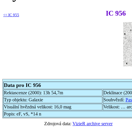
IC 956
<<
IC 955
Data pro IC 956
Rektascenze (2000):
13h 54,7m
Deklinace (20
Typ objektu:
Galaxie
Souhvězdí:
Pas
Visuální hvězdná velikost:
16,0 mag
Velikost:
… ar
Popis:
eF, vS, *14 n
Zdrojová data:
VizieR archive server