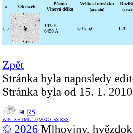
Pásmo
Velikost obrázku
Rozliš
#
Obrázek
Vlnová délka
(arcmin)
(arcse
103aE
(1)
5,0 x 5,0
1,70
6450 Å
Zpět
Stránka byla naposledy edi
Stránka byla od 15. 1. 201
RS
W3C
XHTML 1.0
W3C
CSS
RSS
© 2026
Mlhoviny, hvězdoku