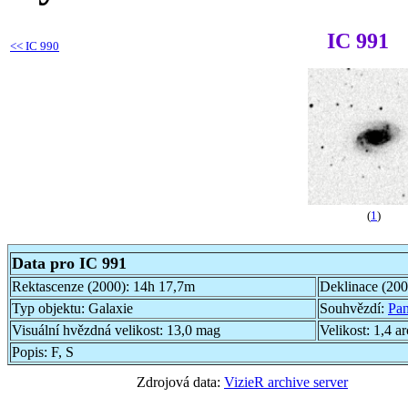
IC 991
<<
IC 990
(
1
)
Data pro IC 991
Rektascenze (2000):
14h 17,7m
Deklinace (20
Typ objektu:
Galaxie
Souhvězdí:
Pa
Visuální hvězdná velikost:
13,0 mag
Velikost:
1,4 a
Popis:
F, S
Zdrojová data:
VizieR archive server