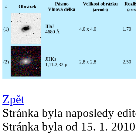
Pásmo
Velikost obrázku
Rozli
#
Obrázek
Vlnová délka
(arcmin)
(arcs
IIIaJ
(1)
4,0 x 4,0
1,70
4680 Å
JHKs
(2)
2,8 x 2,8
2,50
1,11-2,32 µ
Zpět
Stránka byla naposledy edi
Stránka byla od 15. 1. 201