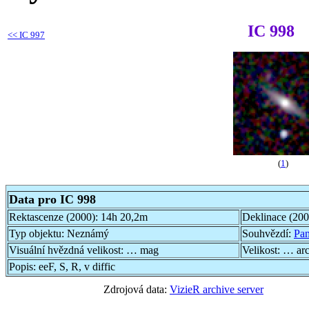
IC 998
<<
IC 997
(
1
)
Data pro IC 998
Rektascenze (2000):
14h 20,2m
Deklinace (20
Typ objektu:
Neznámý
Souhvězdí:
Pa
Visuální hvězdná velikost:
… mag
Velikost:
… ar
Popis:
eeF, S, R, v diffic
Zdrojová data:
VizieR archive server