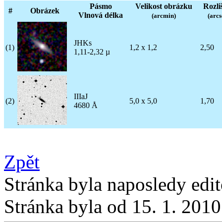
Pásmo
Velikost obrázku
Rozli
#
Obrázek
Vlnová délka
(arcmin)
(arcs
JHKs
(1)
1,2 x 1,2
2,50
1,11-2,32 µ
IIIaJ
(2)
5,0 x 5,0
1,70
4680 Å
Zpět
Stránka byla naposledy edi
Stránka byla od 15. 1. 201