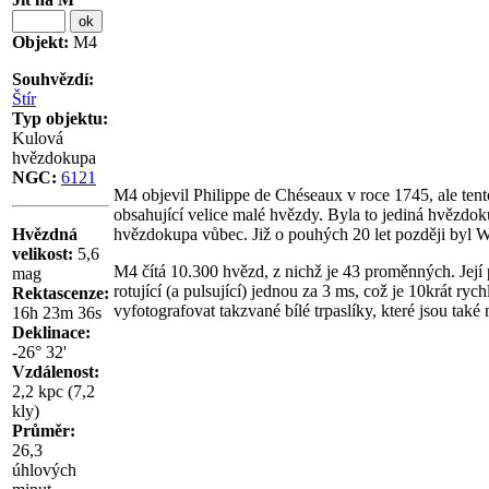
Objekt:
M4
Souhvězdí:
Štír
Typ objektu:
Kulová
hvězdokupa
NGC:
6121
M4 objevil Philippe de Chéseaux v roce 1745, ale tent
obsahující velice malé hvězdy. Byla to jediná hvězdo
Hvězdná
hvězdokupa vůbec. Již o pouhých 20 let později byl 
velikost:
5,6
M4 čítá 10.300 hvězd, z nichž je 43 proměnných. Její
mag
rotující (a pulsující) jednou za 3 ms, což je 10krát 
Rektascenze:
vyfotografovat takzvané bílé trpaslíky, které jsou také
16h 23m 36s
Deklinace:
-26° 32'
Vzdálenost:
2,2 kpc (7,2
kly)
Průměr:
26,3
úhlových