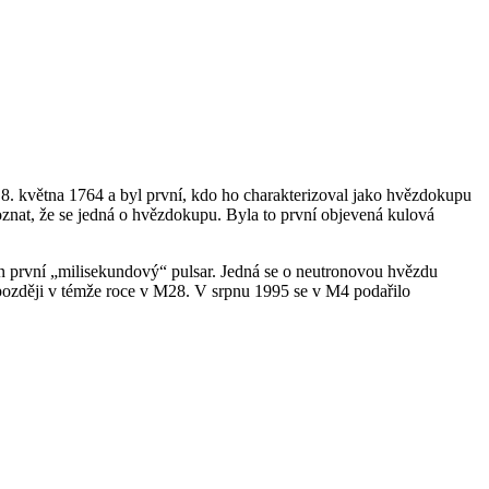
l 8. května 1764 a byl první, kdo ho charakterizoval jako hvězdokupu
znat, že se jedná o hvězdokupu. Byla to první objevená kulová
en první „milisekundový“ pulsar. Jedná se o neutronovou hvězdu
n později v témže roce v M28. V srpnu 1995 se v M4 podařilo