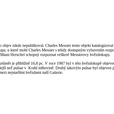
o objev nikde nepublikoval. Charles Messier tento objekt katalogizova
kupa, u které mohl Charles Messier s tehdy dostupným vybavením rozpo
William Herschel schopný rozpoznat veškeré Messierovy hvězdokupy.
 průměr je přibližně 16,8 pc. V roce 1987 byl v této hvězdokupě objev
rychlejší než pulsar v Krabí mlhovině. Druhý takovýto pulsar byl objeve
 mezi nejstaršími hvězdami naší Galaxie.