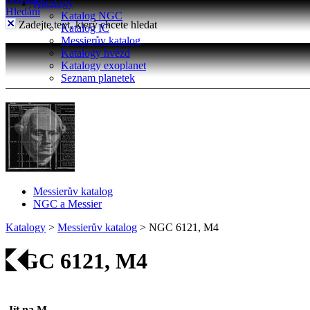
Katalogy
Hledání
Katalog NGC
Zadejte text, který chcete hledat
Katalog IC
Messierův katalog
Katalogy hvězd
Katalogy exoplanet
Seznam planetek
Messierův katalog
NGC a Messier
Katalogy
>
Messierův katalog
>
NGC 6121, M4
NGC 6121, M4
Jít na M