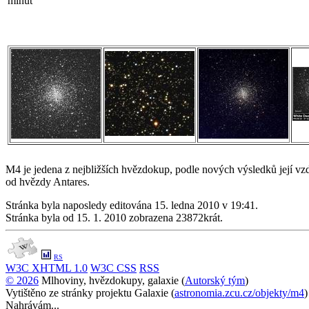
minut
M4 je jedena z nejbližších hvězdokup, podle nových výsledků její vzdá
od hvězdy Antares.
Stránka byla naposledy editována 15. ledna 2010 v 19:41.
Stránka byla od 15. 1. 2010 zobrazena 23872krát.
RS
W3C
XHTML 1.0
W3C
CSS
RSS
© 2026
Mlhoviny, hvězdokupy, galaxie (
Autorský tým
)
Cookie Consent plugin for the EU cookie l
Vytištěno ze stránky projektu Galaxie (
astronomia.zcu.cz/objekty/m4
)
Nahrávám...