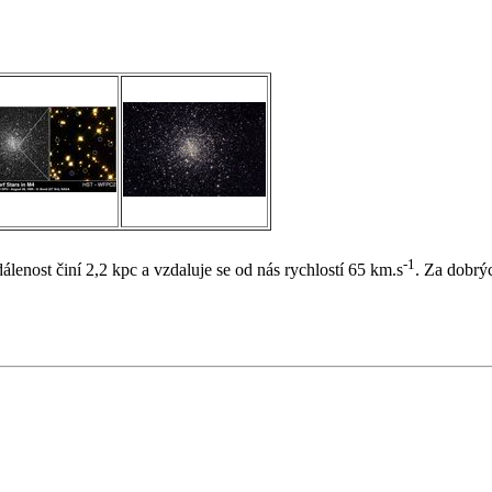
-1
lenost činí 2,2 kpc a vzdaluje se od nás rychlostí 65 km.s
. Za dobrý
aw