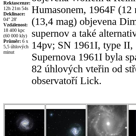
Rektascenze:
Humasonem, 1964F (12 
12h 21m 54s
Deklinace:
(13,4 mag) objevena Dim
04° 28'
Vzdálenost:
supernov a také alternati
18 400 kpc
(60 000 kly)
Průměr:
6 x
14pv; SN 1961I, type II, 
5,5 úhlových
minut
Supernova 1961I byla spa
82 úhlových vteřin od st
observatoří Lick.