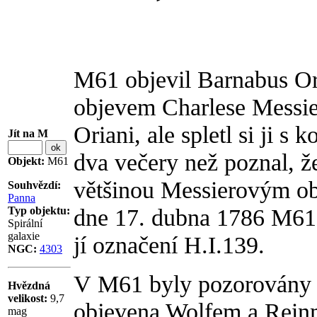
M61 objevil Barnabus Ori
objevem Charlese Messiera
Oriani, ale spletl si ji s
Jít na M
dva večery než poznal, ž
Objekt:
M61
většinou Messierovým obj
Souhvězdí:
Panna
dne 17. dubna 1786 M61 d
Typ objektu:
Spirální
galaxie
jí označení H.I.139.
NGC:
4303
V M61 byly pozorovány 
Hvězdná
velikost:
9,7
objevena Wolfem a Rein
mag