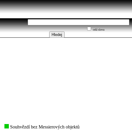
celá slova
Souhvězdí bez Messierových objektů