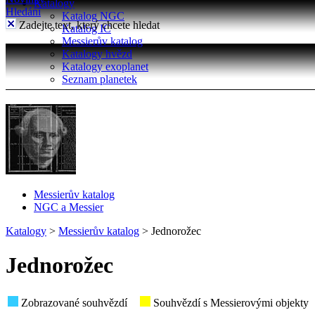
Katalogy
Hledání
Katalog NGC
Zadejte text, který chcete hledat
Katalog IC
Messierův katalog
Katalogy hvězd
Katalogy exoplanet
Seznam planetek
Messierův katalog
NGC a Messier
Katalogy
>
Messierův katalog
>
Jednorožec
Jednorožec
Zobrazované souhvězdí
Souhvězdí s Messierovými objekty