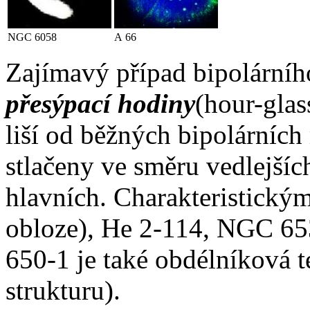
NGC 6058
A 66
Zajímavý případ bipolárního
přesýpací hodiny
(hour-glas
liší od běžných bipolárních 
stlačeny ve směru vedlejšíc
hlavních. Charakteristickým
obloze), He 2-114, NGC 6
650-1 je také obdélníková 
strukturu).