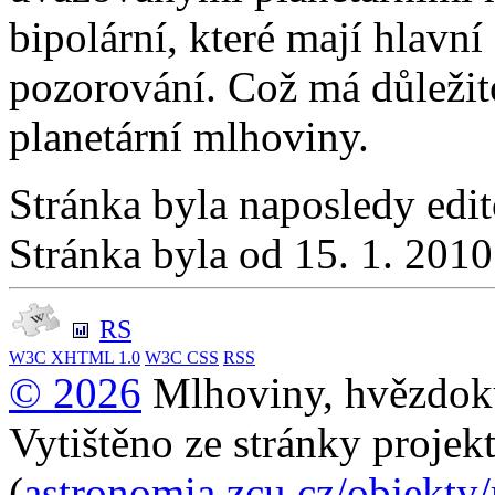
bipolární, které mají hlavn
pozorování. Což má důležito
planetární mlhoviny.
Stránka byla naposledy edi
Stránka byla od 15. 1. 201
RS
W3C
XHTML 1.0
W3C
CSS
RSS
© 2026
Mlhoviny, hvězdoku
Vytištěno ze stránky projek
(
astronomia.zcu.cz/objekty