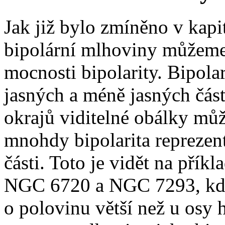
Jak již bylo zmíněno v kapi
bipolární mlhoviny můžeme 
mocnosti bipolarity. Bipol
jasných a méně jasných část
okrajů viditelné obálky může
mnohdy bipolarita repreze
části. Toto je vidět na přík
NGC 6720 a NGC 7293, kde j
o polovinu větší než u osy 