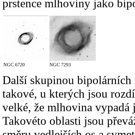
prstence mlhoviny jako bipo
NGC 6720
NGC 7293
Další skupinou bipolárních
takové, u kterých jsou rozdí
velké, že mlhovina vypadá j
Takovéto oblasti jsou přev
směru vedlejších os a syme