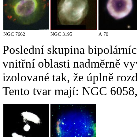
NGC 7662
NGC 3195
A 70
Poslední skupina bipolární
vnitřní oblasti nadměrně v
izolované tak, že úplně rozd
Tento tvar mají: NGC 6058