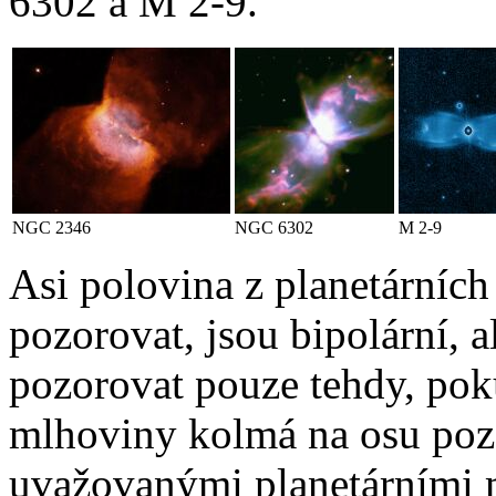
6302 a M 2-9.
NGC 2346
NGC 6302
M 2-9
Asi polovina z planetárníc
pozorovat, jsou bipolární, 
pozorovat pouze tehdy, poku
mlhoviny kolmá na osu poz
uvažovanými planetárními 