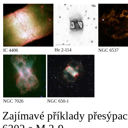
He 2-114
IC 4406
NGC 6537
NGC 7026
NGC 650-1
Zajímavé příklady přesýpa