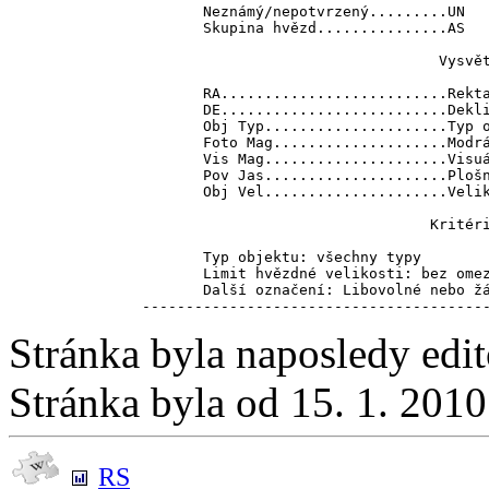
       Neznámý/nepotvrzený.........UN   
       Skupina hvězd...............AS   
                                  Vysvět
       RA..........................Rekta
       DE..........................Dekli
       Obj Typ.....................Typ o
       Foto Mag....................Modrá
       Vis Mag.....................Visuá
       Pov Jas.....................Plošn
       Obj Vel.....................Velik
                                 Kritéri
       Typ objektu: všechny typy

       Limit hvězdné velikosti: bez omez
       Další označení: Libovolné nebo žá
Stránka byla naposledy edi
Stránka byla od 15. 1. 201
RS