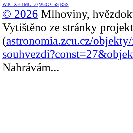
W3C
XHTML 1.0
W3C
CSS
RSS
© 2026
Mlhoviny, hvězdoku
Vytištěno ze stránky projek
(
astronomia.zcu.cz/objekty
souhvezdi?const=27&obje
Nahrávám...