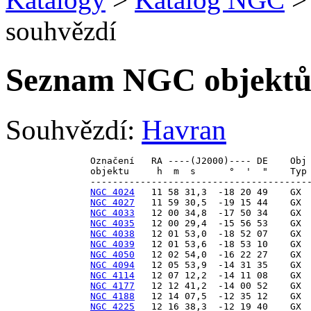
souhvězdí
Seznam NGC objektů 
Souhvězdí:
Havran
Označení   RA ----(J2000)---- DE    Obj 
objektu     h  m  s      °  '  "    Typ 
NGC 4024
NGC 4027
NGC 4033
NGC 4035
NGC 4038
NGC 4039
NGC 4050
NGC 4094
NGC 4114
NGC 4177
NGC 4188
NGC 4225