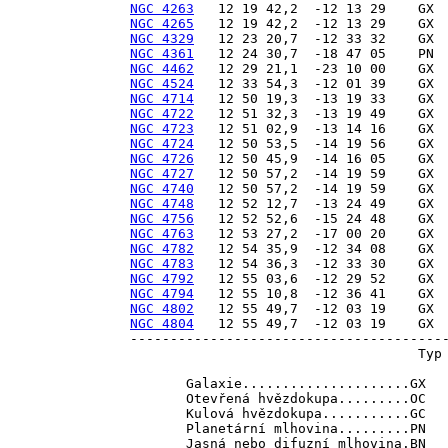
NGC 4263
NGC 4265
NGC 4329
NGC 4361
NGC 4462
NGC 4524
NGC 4714
NGC 4722
NGC 4723
NGC 4724
NGC 4726
NGC 4727
NGC 4740
NGC 4748
NGC 4756
NGC 4763
NGC 4782
NGC 4783
NGC 4792
NGC 4794
NGC 4802
NGC 4804
   12 55 49,7  -12 03 19    GX  
----------------------------------------
                                    Typ 
       Galaxie.....................GX   
       Otevřená hvězdokupa.........OC   
       Kulová hvězdokupa...........GC   
       Planetární mlhovina.........PN   
       Jasná nebo difuzní mlhovina.BN   