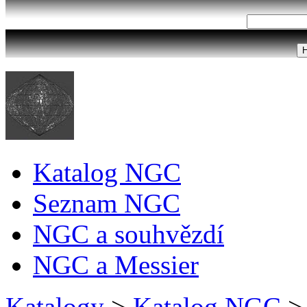
Katalog NGC
Seznam NGC
NGC a souhvězdí
NGC a Messier
Katalogy
>
Katalog NGC
>