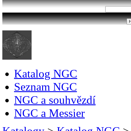
Katalog NGC
Seznam NGC
NGC a souhvězdí
NGC a Messier
Katalogy
>
Katalog NGC
>