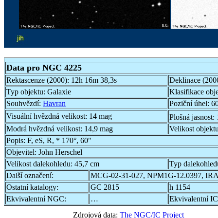
Data pro NGC 4225
Rektascenze (2000):
12h 16m 38,3s
Deklinace (200
Typ objektu:
Galaxie
Klasifikace obj
Souhvězdí:
Havran
Poziční úhel:
60
Visuální hvězdná velikost:
14 mag
Plošná jasnost:
Modrá hvězdná velikost:
14,9 mag
Velikost objekt
Popis:
F, eS, R, * 170°, 60"
Objevitel:
John Herschel
Velikost dalekohledu:
45,7 cm
Typ dalekohled
Další označení:
MCG-02-31-027, NPM1G-12.0397, IRA
Ostatní katalogy:
GC 2815
h 1154
Ekvivalentní NGC:
…
Ekvivalentní IC
Zdrojová data:
The NGC/IC Project