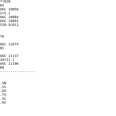
80

-----------------

.SN  

.SS  

.DS  

.TS  

.SC  

.H2  
