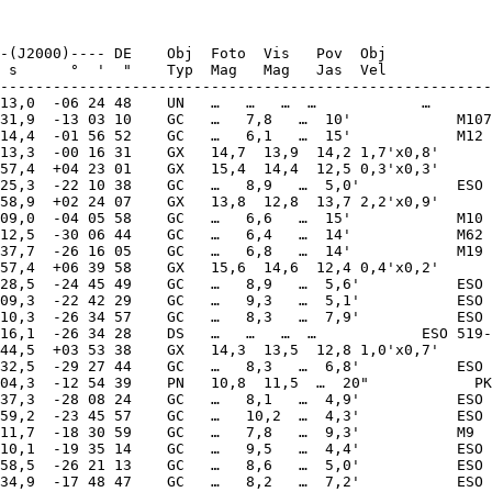
-(J2000)---- DE    Obj  Foto  Vis   Pov  Obj            
 s      °  '  "    Typ  Mag   Mag   Jas  Vel            