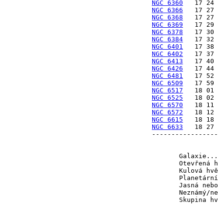
NGC 6360
NGC 6366
NGC 6368
NGC 6369
NGC 6378
NGC 6384
NGC 6401
NGC 6402
NGC 6413
NGC 6426
NGC 6481
NGC 6509
NGC 6517
NGC 6525
NGC 6570
NGC 6572
NGC 6615
NGC 6633
   18 27 
-----------------
                 
       Galaxie...
       Otevřená h
       Kulová hvě
       Planetární
       Jasná nebo
       Neznámý/ne
       Skupina hv
                 