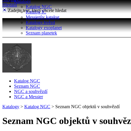
Katalogy
Hledání
Katalog NGC
Zadejte text, který chcete hledat
Katalog IC
Messierův katalog
Katalogy hvězd
Katalogy exoplanet
Seznam planetek
Katalog NGC
Seznam NGC
NGC a souhvězdí
NGC a Messier
Katalogy
>
Katalog NGC
>
Seznam NGC objektů v souhvězdí
Seznam NGC objektů v souhvěz