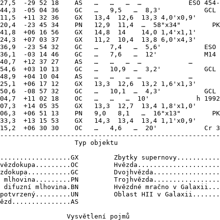
15,2  +06 30 30    OC   …   4,6   …  20'            Cr 3
--------------------------------------------------------
                   Typ objektu

..................GX         Zbytky supernovy...........
vězdokupa.........OC         Hvězda.....................
zdokupa...........GC         Dvojhvězda.................
 mlhovina.........PN         Trojhvězda.................
 difuzní mlhovina.BN         Hvězdné mračno v Galaxii...
potvrzený.........UN         Oblast HII v Galaxii.......
ězd...............AS    

                 Vysvětlení pojmů
