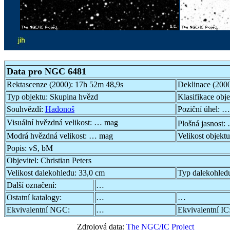
Data pro NGC 6481
Rektascenze (2000):
17h 52m 48,9s
Deklinace (200
Typ objektu:
Skupina hvězd
Klasifikace obj
Souhvězdí:
Hadonoš
Poziční úhel:
…
Visuální hvězdná velikost:
… mag
Plošná jasnost:
Modrá hvězdná velikost:
… mag
Velikost objekt
Popis:
vS, bM
Objevitel:
Christian Peters
Velikost dalekohledu:
33,0 cm
Typ dalekohled
Další označení:
…
Ostatní katalogy:
…
…
Ekvivalentní NGC:
…
Ekvivalentní IC
Zdrojová data:
The NGC/IC Project