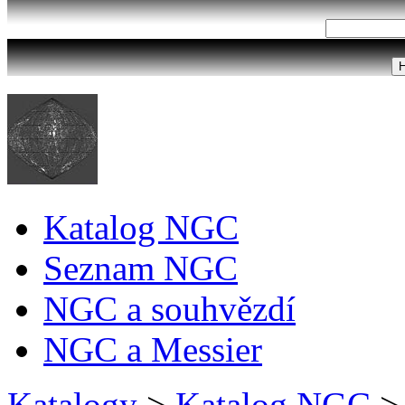
Katalog NGC
Seznam NGC
NGC a souhvězdí
NGC a Messier
Katalogy
>
Katalog NGC
>