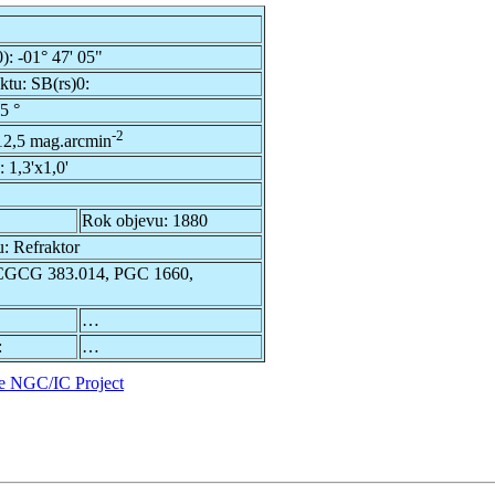
0):
-01° 47' 05"
ektu:
SB(rs)0:
5 °
-2
12,5 mag.arcmin
u:
1,3'x1,0'
Rok objevu:
1880
u:
Refraktor
CGCG 383.014, PGC 1660,
…
:
…
e NGC/IC Project