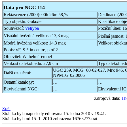
Data pro NGC 114
Rektascenze (2000):
00h 26m 58,7s
Deklinace (200
Typ objektu:
Galaxie
Klasifikace obj
Souhvězdí:
Velryba
Poziční úhel:
16
Visuální hvězdná velikost:
13,3 mag
Plošná jasnost:
Modrá hvězdná velikost:
14,3 mag
Velikost objekt
Popis:
vF, S * in centre, p of 2
Objevitel:
Wilhelm Tempel
Velikost dalekohledu:
27,9 cm
Typ dalekohled
UGC 259, MCG+00-02-027, Mrk 946, 
Další označení:
NPM1G-02.0005
Ostatní katalogy:
…
…
Ekvivalentní NGC:
…
Ekvivalentní IC
Zdrojová data:
Th
Zpět
Stránka byla naposledy editována 15. ledna 2010 v 19:41.
Stránka byla od 15. 1. 2010 zobrazena 16763273krát.