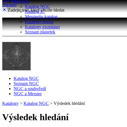
Katalogy
Hledání
Katalog NGC
Zadejte text, který chcete hledat
Katalog IC
Messierův katalog
Katalogy hvězd
Katalogy exoplanet
Seznam planetek
Katalog NGC
Seznam NGC
NGC a souhvězdí
NGC a Messier
Katalogy
>
Katalog NGC
>
Výsledek hledání
Výsledek hledání