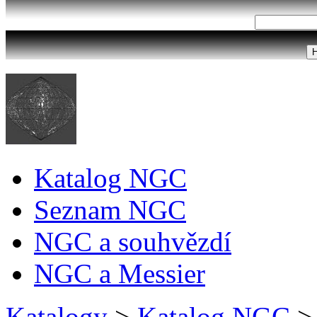
Katalog NGC
Seznam NGC
NGC a souhvězdí
NGC a Messier
Katalogy
>
Katalog NGC
>