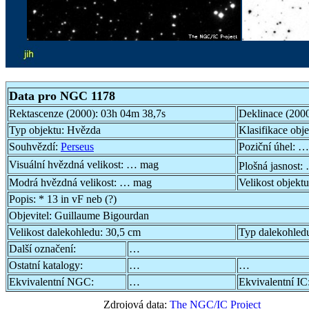
Data pro NGC 1178
Rektascenze (2000):
03h 04m 38,7s
Deklinace (200
Typ objektu:
Hvězda
Klasifikace obj
Souhvězdí:
Perseus
Poziční úhel:
…
Visuální hvězdná velikost:
… mag
Plošná jasnost:
Modrá hvězdná velikost:
… mag
Velikost objekt
Popis:
* 13 in vF neb (?)
Objevitel:
Guillaume Bigourdan
Velikost dalekohledu:
30,5 cm
Typ dalekohled
Další označení:
…
Ostatní katalogy:
…
…
Ekvivalentní NGC:
…
Ekvivalentní IC
Zdrojová data:
The NGC/IC Project