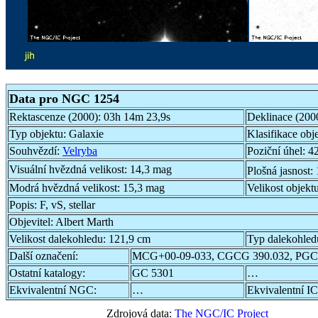
Data pro NGC 1254
Rektascenze (2000):
03h 14m 23,9s
Deklinace (200
Typ objektu:
Galaxie
Klasifikace obj
Souhvězdí:
Velryba
Poziční úhel:
42
Visuální hvězdná velikost:
14,3 mag
Plošná jasnost:
Modrá hvězdná velikost:
15,3 mag
Velikost objekt
Popis:
F, vS, stellar
Objevitel:
Albert Marth
Velikost dalekohledu:
121,9 cm
Typ dalekohled
Další označení:
MCG+00-09-033, CGCG 390.032, PGC
Ostatní katalogy:
GC 5301
…
Ekvivalentní NGC:
…
Ekvivalentní IC
Zdrojová data:
The NGC/IC Project