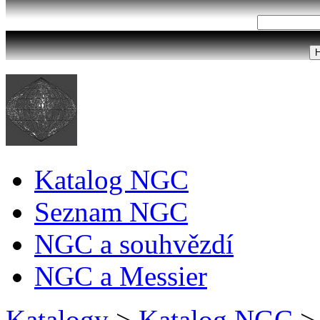
Katalog NGC
Seznam NGC
NGC a souhvězdí
NGC a Messier
Katalogy
>
Katalog NGC
>