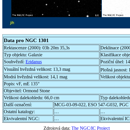
Data pro NGC 1301
Rektascenze (2000):
03h 20m 35,3s
Deklinace (200
Typ objektu:
Galaxie
Klasifikace obj
Souhvězdí:
Eridanus
Poziční úhel:
14
Visuální hvězdná velikost:
13,3 mag
Plošná jasnost:
Modrá hvězdná velikost:
14,1 mag
Velikost objekt
Popis:
vF, mE 135°
Objevitel:
Ormond Stone
Velikost dalekohledu:
66,0 cm
Typ dalekohled
Další označení:
MCG-03-09-022, ESO 547-G032, PGC 
Ostatní katalogy:
…
…
Ekvivalentní NGC:
…
Ekvivalentní IC
Zdrojová data:
The NGC/IC Project