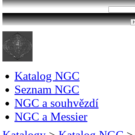
Katalog NGC
Seznam NGC
NGC a souhvězdí
NGC a Messier
Katalogy
>
Katalog NGC
>