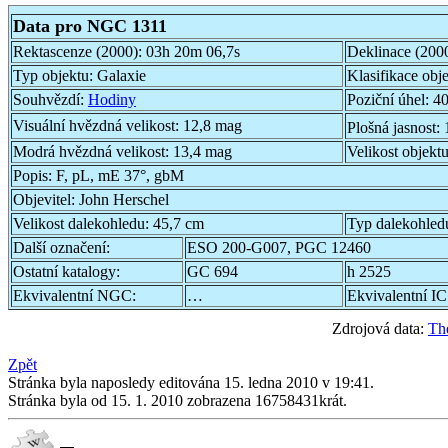
Data pro NGC 1311
Rektascenze (2000):
03h 20m 06,7s
Deklinace (200
Typ objektu:
Galaxie
Klasifikace obj
Souhvězdí:
Hodiny
Poziční úhel:
40
Visuální hvězdná velikost:
12,8 mag
Plošná jasnost:
Modrá hvězdná velikost:
13,4 mag
Velikost objekt
Popis:
F, pL, mE 37°, gbM
Objevitel:
John Herschel
Velikost dalekohledu:
45,7 cm
Typ dalekohled
Další označení:
ESO 200-G007, PGC 12460
Ostatní katalogy:
GC 694
h 2525
Ekvivalentní NGC:
…
Ekvivalentní IC
Zdrojová data:
Th
Zpět
Stránka byla naposledy editována 15. ledna 2010 v 19:41.
Stránka byla od 15. 1. 2010 zobrazena 16758431krát.