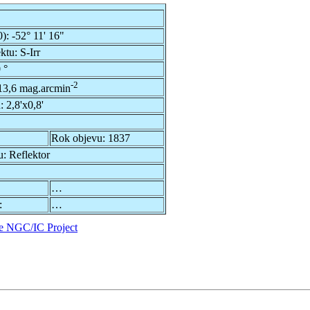
0):
-52° 11' 16"
ektu:
S-Irr
 °
-2
13,6 mag.arcmin
u:
2,8'x0,8'
Rok objevu:
1837
u:
Reflektor
…
:
…
e NGC/IC Project