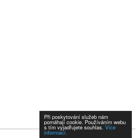
Při poskytování služeb nám
pomáhají cookie. Používáním webu
s tím vyjadřujete souhlas.
Více
informací.