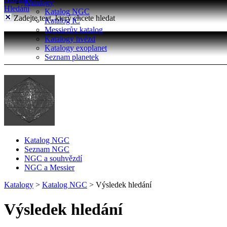
Katalogy
Hledání
Katalog NGC
Zadejte text, který chcete hledat
Katalog IC
Messierův katalog
Katalogy hvězd
Katalogy exoplanet
Seznam planetek
Katalog NGC
Seznam NGC
NGC a souhvězdí
NGC a Messier
Katalogy
>
Katalog NGC
>
Výsledek hledání
Výsledek hledání