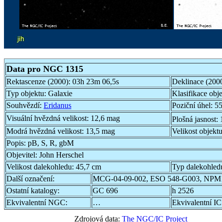
Data pro NGC 1315
Rektascenze (2000):
03h 23m 06,5s
Deklinace (200
Typ objektu:
Galaxie
Klasifikace obj
Souhvězdí:
Eridanus
Poziční úhel:
55
Visuální hvězdná velikost:
12,6 mag
Plošná jasnost:
Modrá hvězdná velikost:
13,5 mag
Velikost objekt
Popis:
pB, S, R, gbM
Objevitel:
John Herschel
Velikost dalekohledu:
45,7 cm
Typ dalekohled
Další označení:
MCG-04-09-002, ESO 548-G003, NPM1
Ostatní katalogy:
GC 696
h 2526
Ekvivalentní NGC:
…
Ekvivalentní IC
Zdrojová data:
The NGC/IC Project