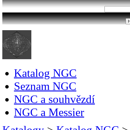
Katalog NGC
Seznam NGC
NGC a souhvězdí
NGC a Messier
Katalogy
>
Katalog NGC
>