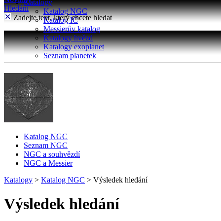
Katalogy
Hledání
Katalog NGC
Zadejte text, který chcete hledat
Katalog IC
Messierův katalog
Katalogy hvězd
Katalogy exoplanet
Seznam planetek
Katalog NGC
Seznam NGC
NGC a souhvězdí
NGC a Messier
Katalogy
>
Katalog NGC
>
Výsledek hledání
Výsledek hledání