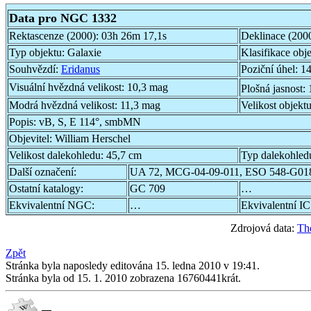
Data pro NGC 1332
Rektascenze (2000):
03h 26m 17,1s
Deklinace (200
Typ objektu:
Galaxie
Klasifikace obj
Souhvězdí:
Eridanus
Poziční úhel:
14
Visuální hvězdná velikost:
10,3 mag
Plošná jasnost:
Modrá hvězdná velikost:
11,3 mag
Velikost objekt
Popis:
vB, S, E 114°, smbMN
Objevitel:
William Herschel
Velikost dalekohledu:
45,7 cm
Typ dalekohled
Další označení:
UA 72, MCG-04-09-011, ESO 548-G01
Ostatní katalogy:
GC 709
…
Ekvivalentní NGC:
…
Ekvivalentní IC
Zdrojová data:
Th
Zpět
Stránka byla naposledy editována 15. ledna 2010 v 19:41.
Stránka byla od 15. 1. 2010 zobrazena 16760441krát.