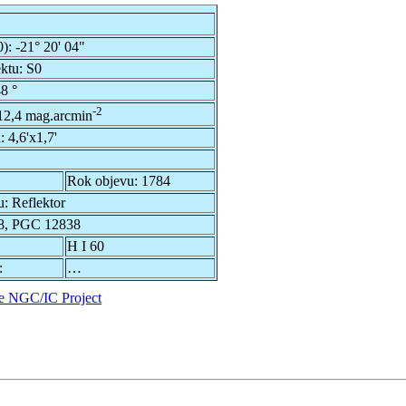
0):
-21° 20' 04"
ektu:
S0
8 °
-2
12,4 mag.arcmin
u:
4,6'x1,7'
Rok objevu:
1784
u:
Reflektor
8, PGC 12838
H I 60
:
…
e NGC/IC Project