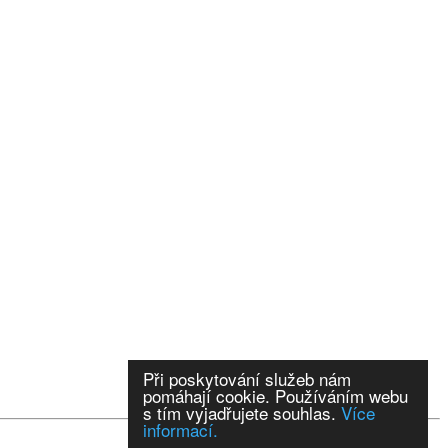
Při poskytování služeb nám
pomáhají cookie. Používáním webu
s tím vyjadřujete souhlas.
Více
informací.