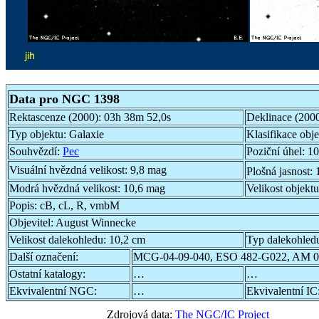
Data pro NGC 1398
Rektascenze (2000):
03h 38m 52,0s
Deklinace (200
Typ objektu:
Galaxie
Klasifikace obj
Souhvězdí:
Pec
Poziční úhel:
10
Visuální hvězdná velikost:
9,8 mag
Plošná jasnost:
Modrá hvězdná velikost:
10,6 mag
Velikost objekt
Popis:
cB, cL, R, vmbM
Objevitel:
August Winnecke
Velikost dalekohledu:
10,2 cm
Typ dalekohled
Další označení:
MCG-04-09-040, ESO 482-G022, AM 0
Ostatní katalogy:
…
…
Ekvivalentní NGC:
…
Ekvivalentní IC
Zdrojová data:
The NGC/IC Project