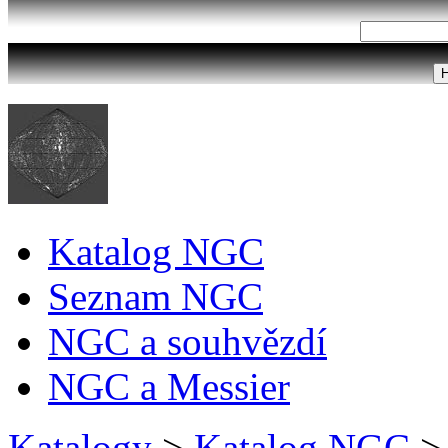
Katalog NGC
Seznam NGC
NGC a souhvězdí
NGC a Messier
Katalogy
>
Katalog NGC
>