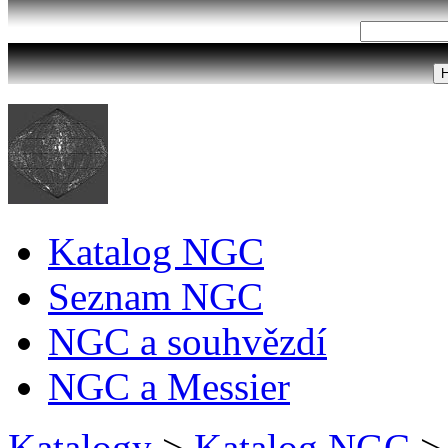
Katalog NGC
Seznam NGC
NGC a souhvězdí
NGC a Messier
Katalogy
>
Katalog NGC
>