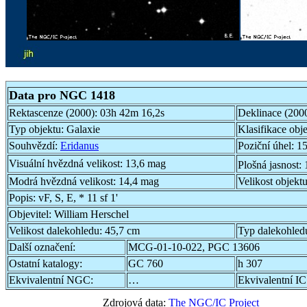
Data pro NGC 1418
Rektascenze (2000):
03h 42m 16,2s
Deklinace (200
Typ objektu:
Galaxie
Klasifikace obj
Souhvězdí:
Eridanus
Poziční úhel:
15
Visuální hvězdná velikost:
13,6 mag
Plošná jasnost:
Modrá hvězdná velikost:
14,4 mag
Velikost objekt
Popis:
vF, S, E, * 11 sf 1'
Objevitel:
William Herschel
Velikost dalekohledu:
45,7 cm
Typ dalekohled
Další označení:
MCG-01-10-022, PGC 13606
Ostatní katalogy:
GC 760
h 307
Ekvivalentní NGC:
…
Ekvivalentní IC
Zdrojová data:
The NGC/IC Project