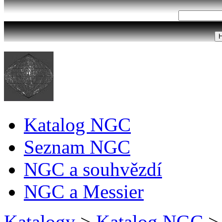
Katalog NGC
Seznam NGC
NGC a souhvězdí
NGC a Messier
Katalogy
>
Katalog NGC
>