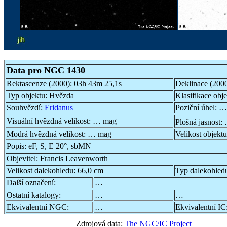
Data pro NGC 1430
Rektascenze (2000):
03h 43m 25,1s
Deklinace (200
Typ objektu:
Hvězda
Klasifikace obj
Souhvězdí:
Eridanus
Poziční úhel:
…
Visuální hvězdná velikost:
… mag
Plošná jasnost:
Modrá hvězdná velikost:
… mag
Velikost objekt
Popis:
eF, S, E 20°, sbMN
Objevitel:
Francis Leavenworth
Velikost dalekohledu:
66,0 cm
Typ dalekohled
Další označení:
…
Ostatní katalogy:
…
…
Ekvivalentní NGC:
…
Ekvivalentní IC
Zdrojová data:
The NGC/IC Project