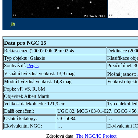
Data pro NGC 15
Rektascenze (2000):
00h 09m 02,4s
Deklinace (200
Typ objektu:
Galaxie
Klasifikace obj
Souhvězdí:
Pegas
Poziční úhel:
30
Visuální hvězdná velikost:
13,9 mag
Plošná jasnost:
Modrá hvězdná velikost:
14,8 mag
Velikost objekt
Popis:
vF, vS, R, bM
Objevitel:
Albert Marth
Velikost dalekohledu:
121,9 cm
Typ dalekohled
Další označení:
UGC 82, MCG+03-01-027, CGCG 456.
Ostatní katalogy:
GC 5084
…
Ekvivalentní NGC:
…
Ekvivalentní IC
Zdrojová data:
The NGC/IC Project