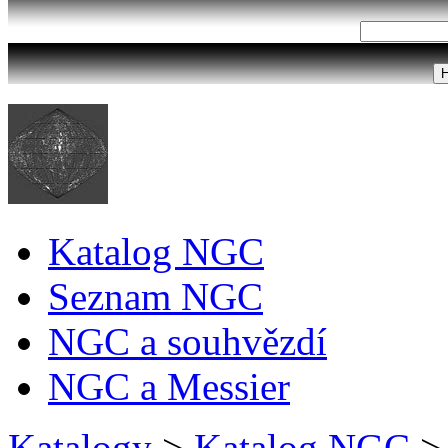
Katalog NGC
Seznam NGC
NGC a souhvězdí
NGC a Messier
Katalogy
>
Katalog NGC
>