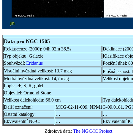
Data pro NGC 1505
Rektascenze (2000):
04h 02m 36,5s
Deklinace (200
Typ objektu:
Galaxie
Klasifikace obj
Souhvězdí:
Eridanus
Poziční úhel:
80
Visuální hvězdná velikost:
13,7 mag
Plošná jasnost:
Modrá hvězdná velikost:
14,7 mag
Velikost objekt
Popis:
eF, S, R, gbM
Objevitel:
Ormond Stone
Velikost dalekohledu:
66,0 cm
Typ dalekohled
Další označení:
MCG-02-11-009, NPM1G-09.0181, PG
Ostatní katalogy:
…
…
Ekvivalentní NGC:
…
Ekvivalentní IC
Zdrojová data:
The NGC/IC Project