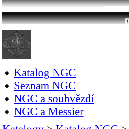
Katalog NGC
Seznam NGC
NGC a souhvězdí
NGC a Messier
Katalogy
>
Katalog NGC
>