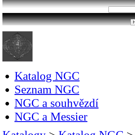
Katalog NGC
Seznam NGC
NGC a souhvězdí
NGC a Messier
Katalogy
>
Katalog NGC
>