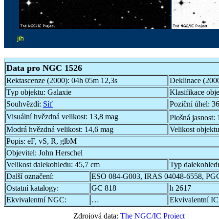
Data pro NGC 1526
Rektascenze (2000):
04h 05m 12,3s
Deklinace (200
Typ objektu:
Galaxie
Klasifikace obj
Souhvězdí:
Síť
Poziční úhel:
36
Visuální hvězdná velikost:
13,8 mag
Plošná jasnost:
Modrá hvězdná velikost:
14,6 mag
Velikost objekt
Popis:
eF, vS, R, glbM
Objevitel:
John Herschel
Velikost dalekohledu:
45,7 cm
Typ dalekohled
Další označení:
ESO 084-G003, IRAS 04048-6558, PG
Ostatní katalogy:
GC 818
h 2617
Ekvivalentní NGC:
…
Ekvivalentní IC
Zdrojová data:
The NGC/IC Project