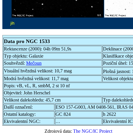
Data pro NGC 1533
Rektascenze (2000):
04h 09m 51,9s
Deklinace (200
Typ objektu:
Galaxie
Klasifikace obj
Souhvězdí:
Mečoun
Poziční úhel:
15
Visuální hvězdná velikost:
10,7 mag
Plošná jasnost:
Modrá hvězdná velikost:
11,7 mag
Velikost objekt
Popis:
vB, vL, R, smbM, 2 st 10 nf
Objevitel:
John Herschel
Velikost dalekohledu:
45,7 cm
Typ dalekohled
Další označení:
ESO 157-G003, AM 0408-561, IRAS 0
Ostatní katalogy:
GC 824
h 2622
Ekvivalentní NGC:
…
Ekvivalentní IC
Zdrojová data:
The NGC/IC Project