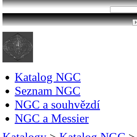
Katalog NGC
Seznam NGC
NGC a souhvězdí
NGC a Messier
Katalogy
>
Katalog NGC
>