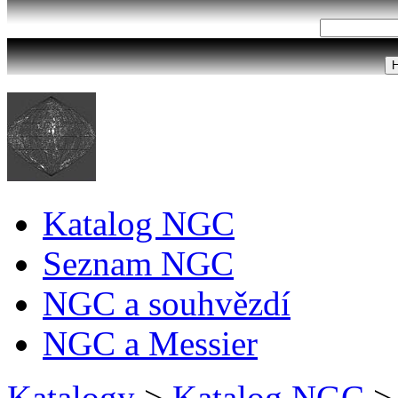
Katalog NGC
Seznam NGC
NGC a souhvězdí
NGC a Messier
Katalogy
>
Katalog NGC
>