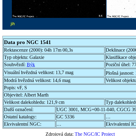
Data pro NGC 1541
Rektascenze (2000):
04h 17m 00,3s
Deklinace (200
Typ objektu:
Galaxie
Klasifikace obj
Souhvězdí:
Býk
Poziční úhel:
77
Visuální hvězdná velikost:
13,7 mag
Plošná jasnost:
Modrá hvězdná velikost:
14,6 mag
Velikost objekt
Popis:
vF, S
Objevitel:
Albert Marth
Velikost dalekohledu:
121,9 cm
Typ dalekohled
Další označení:
UGC 3001, MCG+00-11-040, CGCG 39
Ostatní katalogy:
GC 5336
…
Ekvivalentní NGC:
…
Ekvivalentní IC
Zdrojová data:
The NGC/IC Project