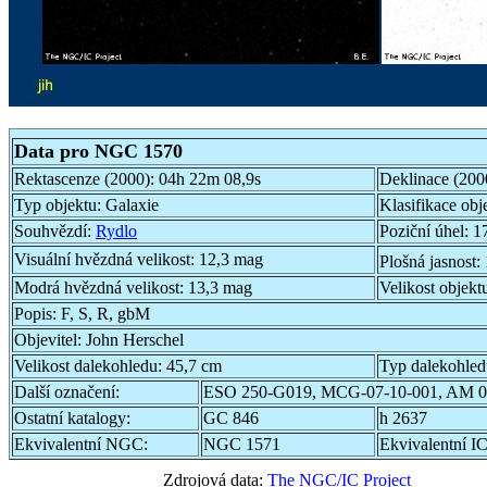
Data pro NGC 1570
Rektascenze (2000):
04h 22m 08,9s
Deklinace (200
Typ objektu:
Galaxie
Klasifikace obj
Souhvězdí:
Rydlo
Poziční úhel:
1
Visuální hvězdná velikost:
12,3 mag
Plošná jasnost:
Modrá hvězdná velikost:
13,3 mag
Velikost objekt
Popis:
F, S, R, gbM
Objevitel:
John Herschel
Velikost dalekohledu:
45,7 cm
Typ dalekohle
Další označení:
ESO 250-G019, MCG-07-10-001, AM 0
Ostatní katalogy:
GC 846
h 2637
Ekvivalentní NGC:
NGC 1571
Ekvivalentní IC
Zdrojová data:
The NGC/IC Project