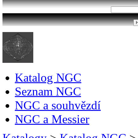
Katalog NGC
Seznam NGC
NGC a souhvězdí
NGC a Messier
Katalogy
>
Katalog NGC
>