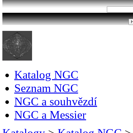
Katalog NGC
Seznam NGC
NGC a souhvězdí
NGC a Messier
Katalogy
>
Katalog NGC
>