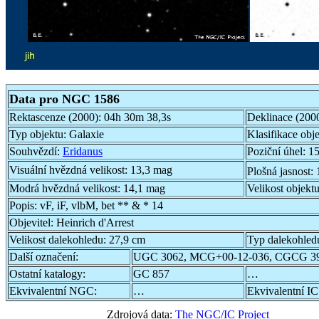
Data pro NGC 1586
Rektascenze (2000):
04h 30m 38,3s
Deklinace (200
Typ objektu:
Galaxie
Klasifikace obj
Souhvězdí:
Eridanus
Poziční úhel:
15
Visuální hvězdná velikost:
13,3 mag
Plošná jasnost:
Modrá hvězdná velikost:
14,1 mag
Velikost objekt
Popis:
vF, iF, vlbM, bet ** & * 14
Objevitel:
Heinrich d'Arrest
Velikost dalekohledu:
27,9 cm
Typ dalekohled
Další označení:
UGC 3062, MCG+00-12-036, CGCG 39
Ostatní katalogy:
GC 857
…
Ekvivalentní NGC:
…
Ekvivalentní IC
Zdrojová data:
The NGC/IC Project