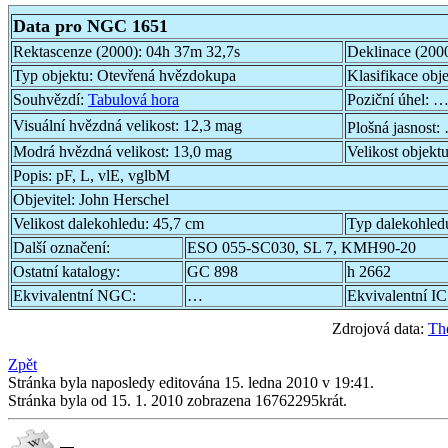
Data pro NGC 1651
Rektascenze (2000):
04h 37m 32,7s
Deklinace (200
Typ objektu:
Otevřená hvězdokupa
Klasifikace obj
Souhvězdí:
Tabulová hora
Poziční úhel:
…
Visuální hvězdná velikost:
12,3 mag
Plošná jasnost:
Modrá hvězdná velikost:
13,0 mag
Velikost objekt
Popis:
pF, L, vlE, vglbM
Objevitel:
John Herschel
Velikost dalekohledu:
45,7 cm
Typ dalekohled
Další označení:
ESO 055-SC030, SL 7, KMH90-20
Ostatní katalogy:
GC 898
h 2662
Ekvivalentní NGC:
…
Ekvivalentní IC
Zdrojová data:
Th
Zpět
Stránka byla naposledy editována 15. ledna 2010 v 19:41.
Stránka byla od 15. 1. 2010 zobrazena 16762295krát.