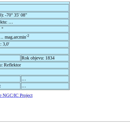
0):
-70° 35' 08"
ektu:
…
 °
-2
… mag.arcmin
u:
3,0'
Rok objevu:
1834
u:
Reflektor
…
:
…
e NGC/IC Project