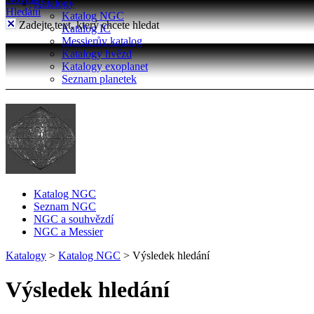
Katalogy
Hledání
Katalog NGC
Zadejte text, který chcete hledat
Katalog IC
Messierův katalog
Katalogy hvězd
Katalogy exoplanet
Seznam planetek
Katalog NGC
Seznam NGC
NGC a souhvězdí
NGC a Messier
Katalogy
>
Katalog NGC
>
Výsledek hledání
Výsledek hledání