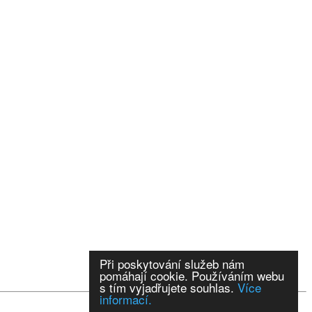
Při poskytování služeb nám
pomáhají cookie. Používáním webu
s tím vyjadřujete souhlas.
Více
informací.