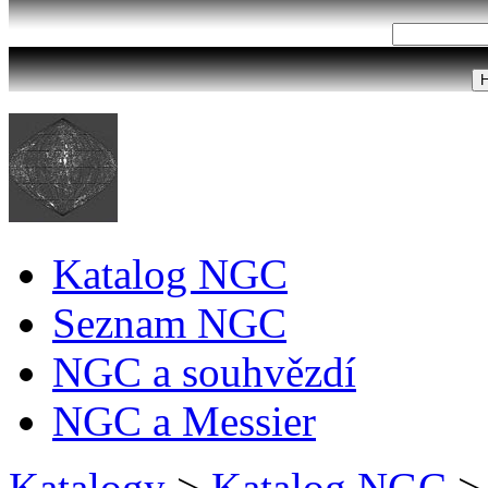
Katalog NGC
Seznam NGC
NGC a souhvězdí
NGC a Messier
Katalogy
>
Katalog NGC
>