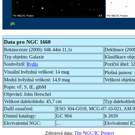
Data pro NGC 1660
Rektascenze (2000):
04h 44m 11,1s
Deklinace (200
Typ objektu:
Galaxie
Klasifikace obj
Souhvězdí:
Rydlo
Poziční úhel:
32
Visuální hvězdná velikost:
14 mag
Plošná jasnost:
Modrá hvězdná velikost:
14,9 mag
Velikost objekt
Popis:
vF, S, lE, glbM
Objevitel:
John Herschel
Velikost dalekohledu:
45,7 cm
Typ dalekohled
Další označení:
ESO 304-G018, MCG-07-10-021, AM 0
Ostatní katalogy:
GC 904
h 2659
Ekvivalentní NGC:
…
Ekvivalentní IC
Zdrojová data:
The NGC/IC Project