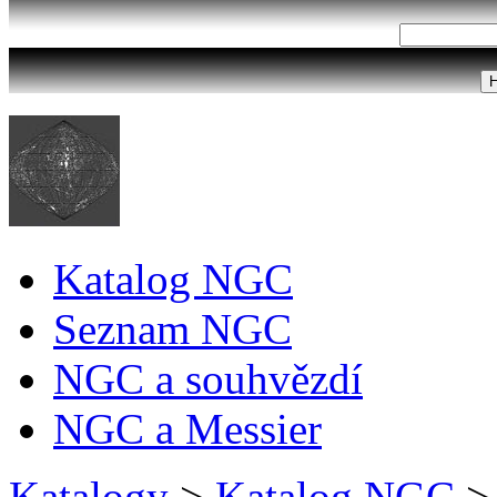
Katalog NGC
Seznam NGC
NGC a souhvězdí
NGC a Messier
Katalogy
>
Katalog NGC
>