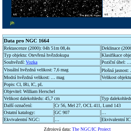
Data pro NGC 1664
Rektascenze (2000):
04h 51m 08,4s
Deklinace (200
Typ objektu:
Otevřená hvězdokupa
Klasifikace obj
Souhvězdí:
Vozka
Poziční úhel:
…
Visuální hvězdná velikost:
7,6 mag
Plošná jasnost:
Modrá hvězdná velikost:
… mag
Velikost objekt
Popis:
Cl, lRi, lC, pL
Objevitel:
William Herschel
Velikost dalekohledu:
45,7 cm
Typ dalekohled
Další označení:
Cr 56, Mel 27, OCL 411, Lund 143
Ostatní katalogy:
GC 907
…
Ekvivalentní NGC:
…
Ekvivalentní IC
Zdrojová data:
The NGC/IC Project