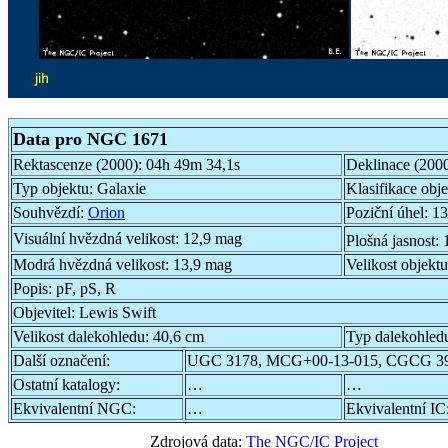
Data pro NGC 1671
Rektascenze (2000):
04h 49m 34,1s
Deklinace (200
Typ objektu:
Galaxie
Klasifikace obj
Souhvězdí:
Orion
Poziční úhel:
13
Visuální hvězdná velikost:
12,9 mag
Plošná jasnost:
Modrá hvězdná velikost:
13,9 mag
Velikost objekt
Popis:
pF, pS, R
Objevitel:
Lewis Swift
Velikost dalekohledu:
40,6 cm
Typ dalekohled
Další označení:
UGC 3178, MCG+00-13-015, CGCG 39
Ostatní katalogy:
…
…
Ekvivalentní NGC:
…
Ekvivalentní IC
Zdrojová data:
The NGC/IC Project