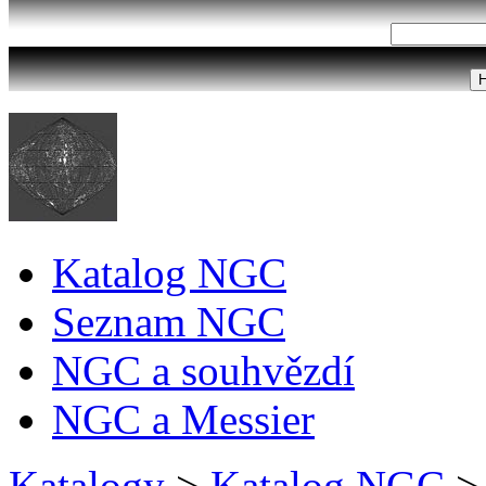
Katalog NGC
Seznam NGC
NGC a souhvězdí
NGC a Messier
Katalogy
>
Katalog NGC
>