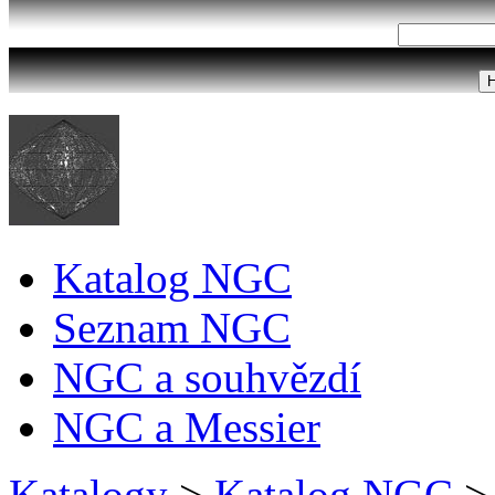
Katalog NGC
Seznam NGC
NGC a souhvězdí
NGC a Messier
Katalogy
>
Katalog NGC
>