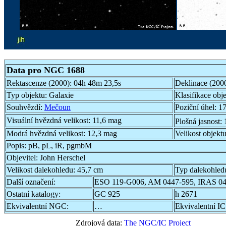
Data pro NGC 1688
Rektascenze (2000):
04h 48m 23,5s
Deklinace (200
Typ objektu:
Galaxie
Klasifikace obj
Souhvězdí:
Mečoun
Poziční úhel:
17
Visuální hvězdná velikost:
11,6 mag
Plošná jasnost:
Modrá hvězdná velikost:
12,3 mag
Velikost objekt
Popis:
pB, pL, iR, pgmbM
Objevitel:
John Herschel
Velikost dalekohledu:
45,7 cm
Typ dalekohled
Další označení:
ESO 119-G006, AM 0447-595, IRAS 0
Ostatní katalogy:
GC 925
h 2671
Ekvivalentní NGC:
…
Ekvivalentní IC
Zdrojová data:
The NGC/IC Project