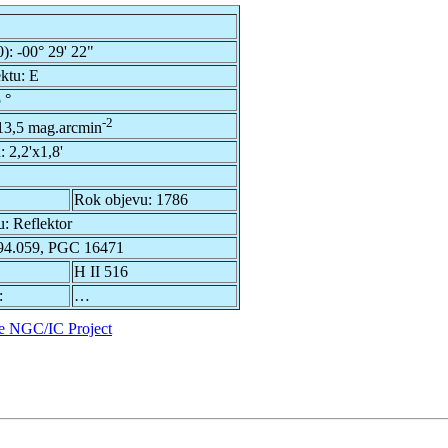
0):
-00° 29' 22"
ektu:
E
 °
-2
13,5 mag.arcmin
u:
2,2'x1,8'
Rok objevu:
1786
u:
Reflektor
4.059, PGC 16471
H II 516
:
…
e NGC/IC Project