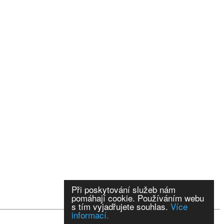
Při poskytování služeb nám
pomáhají cookie. Používáním webu
s tím vyjadřujete souhlas.
Více
informací.