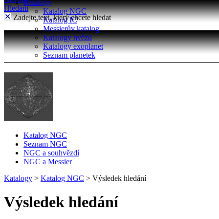
Katalogy
Hledání
Katalog NGC
Zadejte text, který chcete hledat
Katalog IC
Messierův katalog
Katalogy hvězd
Katalogy exoplanet
Seznam planetek
Katalog NGC
Seznam NGC
NGC a souhvězdí
NGC a Messier
Katalogy
>
Katalog NGC
>
Výsledek hledání
Výsledek hledání