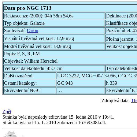
Data pro NGC 1713
Rektascenze (2000):
04h 58m 54,6s
Deklinace (200
Typ objektu:
Galaxie
Klasifikace obj
Souhvězdí:
Orion
Poziční úhel:
45
Visuální hvězdná velikost:
12,9 mag
Plošná jasnost:
Modrá hvězdná velikost:
13,9 mag
Velikost objekt
Popis:
F, S, R, bM
Objevitel:
William Herschel
Velikost dalekohledu:
45,7 cm
Typ dalekohled
Další označení:
UGC 3222, MCG+00-13-056, CGCG 39
Ostatní katalogy:
GC 943
h 339
Ekvivalentní NGC:
…
Ekvivalentní IC
Zdrojová data:
Th
Zpět
Stránka byla naposledy editována 15. ledna 2010 v 19:41.
Stránka byla od 15. 1. 2010 zobrazena 16769308krát.