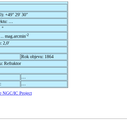
0):
+49° 29' 30"
ektu:
…
 °
-2
… mag.arcmin
u:
2,0'
Rok objevu:
1864
u:
Refraktor
…
:
…
e NGC/IC Project