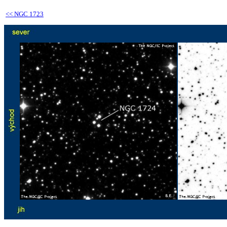
<<
NGC 1723