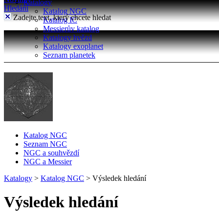
Katalogy
Hledání
Katalog NGC
Zadejte text, který chcete hledat
Katalog IC
Messierův katalog
Katalogy hvězd
Katalogy exoplanet
Seznam planetek
Katalog NGC
Seznam NGC
NGC a souhvězdí
NGC a Messier
Katalogy
>
Katalog NGC
>
Výsledek hledání
Výsledek hledání