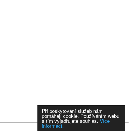
Při poskytování služeb nám
pomáhají cookie. Používáním webu
s tím vyjadřujete souhlas.
Více
informací.