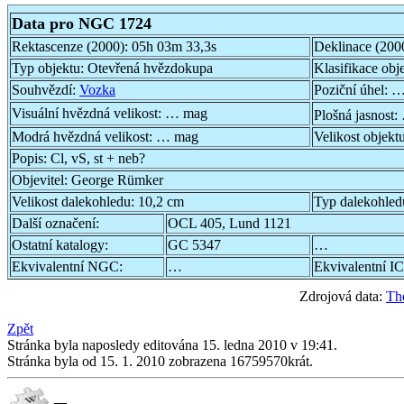
Data pro NGC 1724
Rektascenze (2000):
05h 03m 33,3s
Deklinace (200
Typ objektu:
Otevřená hvězdokupa
Klasifikace obj
Souhvězdí:
Vozka
Poziční úhel:
…
Visuální hvězdná velikost:
… mag
Plošná jasnost:
Modrá hvězdná velikost:
… mag
Velikost objekt
Popis:
Cl, vS, st + neb?
Objevitel:
George Rümker
Velikost dalekohledu:
10,2 cm
Typ dalekohled
Další označení:
OCL 405, Lund 1121
Ostatní katalogy:
GC 5347
…
Ekvivalentní NGC:
…
Ekvivalentní IC
Zdrojová data:
Th
Zpět
Stránka byla naposledy editována 15. ledna 2010 v 19:41.
Stránka byla od 15. 1. 2010 zobrazena 16759570krát.