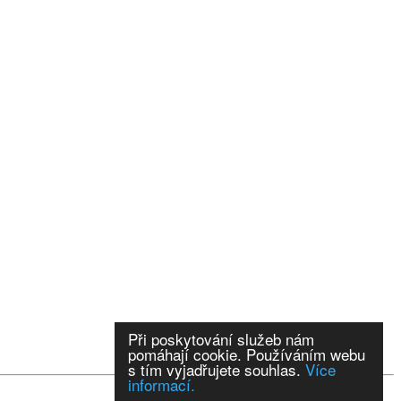
Při poskytování služeb nám
pomáhají cookie. Používáním webu
s tím vyjadřujete souhlas.
Více
informací.