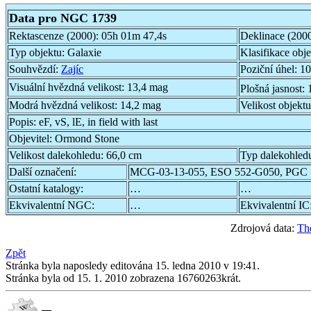
Data pro NGC 1739
Rektascenze (2000):
05h 01m 47,4s
Deklinace (200
Typ objektu:
Galaxie
Klasifikace obj
Souhvězdí:
Zajíc
Poziční úhel:
10
Visuální hvězdná velikost:
13,4 mag
Plošná jasnost:
Modrá hvězdná velikost:
14,2 mag
Velikost objekt
Popis:
eF, vS, lE, in field with last
Objevitel:
Ormond Stone
Velikost dalekohledu:
66,0 cm
Typ dalekohled
Další označení:
MCG-03-13-055, ESO 552-G050, PGC 
Ostatní katalogy:
…
…
Ekvivalentní NGC:
…
Ekvivalentní IC
Zdrojová data:
Th
Zpět
Stránka byla naposledy editována 15. ledna 2010 v 19:41.
Stránka byla od 15. 1. 2010 zobrazena 16760263krát.