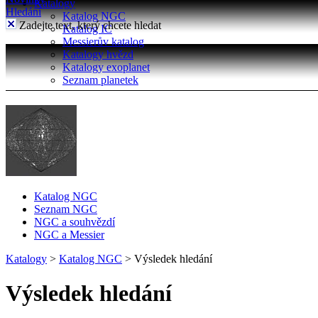
Katalogy
Hledání
Katalog NGC
Zadejte text, který chcete hledat
Katalog IC
Messierův katalog
Katalogy hvězd
Katalogy exoplanet
Seznam planetek
Katalog NGC
Seznam NGC
NGC a souhvězdí
NGC a Messier
Katalogy
>
Katalog NGC
>
Výsledek hledání
Výsledek hledání