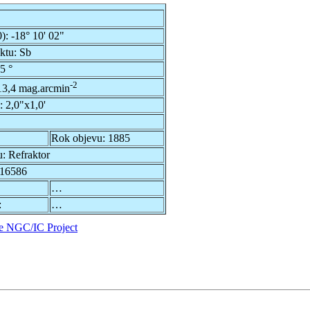
0):
-18° 10' 02"
ektu:
Sb
5 °
-2
13,4 mag.arcmin
u:
2,0"x1,0'
Rok objevu:
1885
u:
Refraktor
16586
…
:
…
e NGC/IC Project