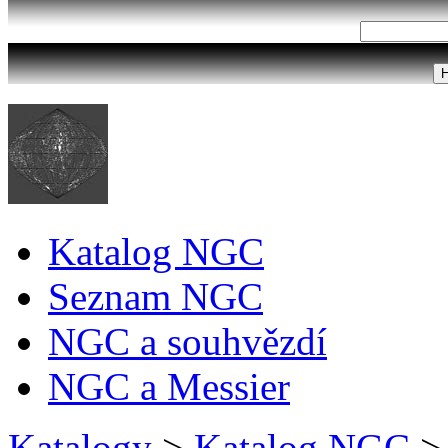
Katalog NGC
Seznam NGC
NGC a souhvězdí
NGC a Messier
Katalogy
>
Katalog NGC
>