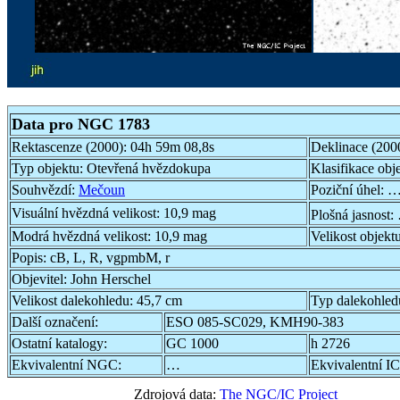
Data pro NGC 1783
Rektascenze (2000):
04h 59m 08,8s
Deklinace (200
Typ objektu:
Otevřená hvězdokupa
Klasifikace obj
Souhvězdí:
Mečoun
Poziční úhel:
…
Visuální hvězdná velikost:
10,9 mag
Plošná jasnost:
Modrá hvězdná velikost:
10,9 mag
Velikost objekt
Popis:
cB, L, R, vgpmbM, r
Objevitel:
John Herschel
Velikost dalekohledu:
45,7 cm
Typ dalekohled
Další označení:
ESO 085-SC029, KMH90-383
Ostatní katalogy:
GC 1000
h 2726
Ekvivalentní NGC:
…
Ekvivalentní IC
Zdrojová data:
The NGC/IC Project