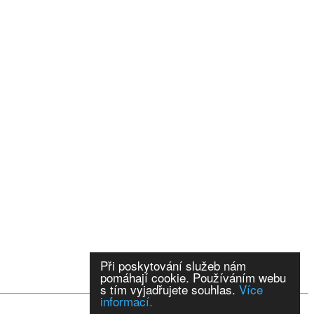
Při poskytování služeb nám
pomáhají cookie. Používáním webu
s tím vyjadřujete souhlas.
Více
informací.