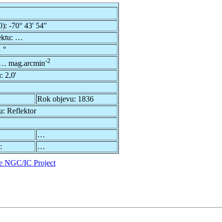
0):
-70° 43' 54"
ektu:
…
 °
-2
… mag.arcmin
u:
2,0'
Rok objevu:
1836
u:
Reflektor
…
:
…
e NGC/IC Project