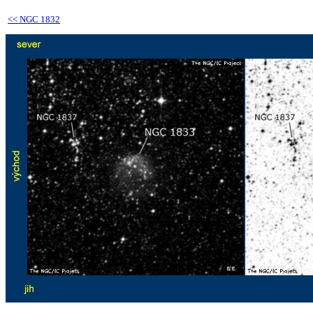
<<
NGC 1832