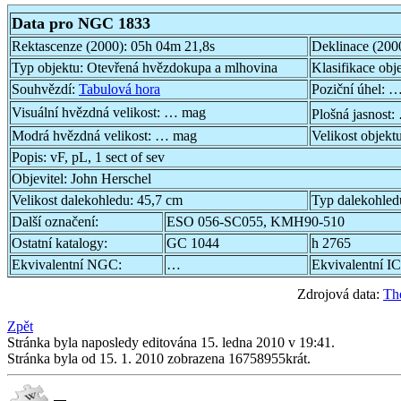
Data pro NGC 1833
Rektascenze (2000):
05h 04m 21,8s
Deklinace (200
Typ objektu:
Otevřená hvězdokupa a mlhovina
Klasifikace obj
Souhvězdí:
Tabulová hora
Poziční úhel:
…
Visuální hvězdná velikost:
… mag
Plošná jasnost:
Modrá hvězdná velikost:
… mag
Velikost objekt
Popis:
vF, pL, 1 sect of sev
Objevitel:
John Herschel
Velikost dalekohledu:
45,7 cm
Typ dalekohled
Další označení:
ESO 056-SC055, KMH90-510
Ostatní katalogy:
GC 1044
h 2765
Ekvivalentní NGC:
…
Ekvivalentní IC
Zdrojová data:
Th
Zpět
Stránka byla naposledy editována 15. ledna 2010 v 19:41.
Stránka byla od 15. 1. 2010 zobrazena 16758955krát.