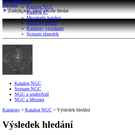
Katalogy
Hledání
Katalog NGC
Zadejte text, který chcete hledat
Katalog IC
Messierův katalog
Katalogy hvězd
Katalogy exoplanet
Seznam planetek
Katalog NGC
Seznam NGC
NGC a souhvězdí
NGC a Messier
Katalogy
>
Katalog NGC
>
Výsledek hledání
Výsledek hledání