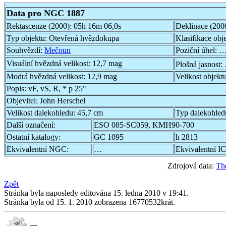
Data pro NGC 1887
Rektascenze (2000):
05h 16m 06,0s
Deklinace (200
Typ objektu:
Otevřená hvězdokupa
Klasifikace obj
Souhvězdí:
Mečoun
Poziční úhel:
…
Visuální hvězdná velikost:
12,7 mag
Plošná jasnost:
Modrá hvězdná velikost:
12,9 mag
Velikost objekt
Popis:
vF, vS, R, * p 25"
Objevitel:
John Herschel
Velikost dalekohledu:
45,7 cm
Typ dalekohled
Další označení:
ESO 085-SC059, KMH90-700
Ostatní katalogy:
GC 1095
h 2813
Ekvivalentní NGC:
…
Ekvivalentní IC
Zdrojová data:
Th
Zpět
Stránka byla naposledy editována 15. ledna 2010 v 19:41.
Stránka byla od 15. 1. 2010 zobrazena 16770532krát.