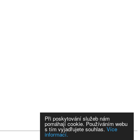
Při poskytování služeb nám
pomáhají cookie. Používáním webu
s tím vyjadřujete souhlas.
Více
informací.