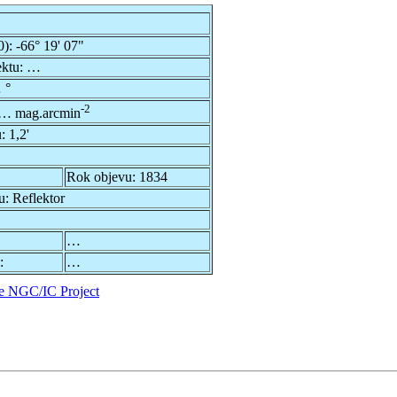
0):
-66° 19' 07"
ektu:
…
 °
-2
… mag.arcmin
u:
1,2'
Rok objevu:
1834
u:
Reflektor
…
:
…
e NGC/IC Project