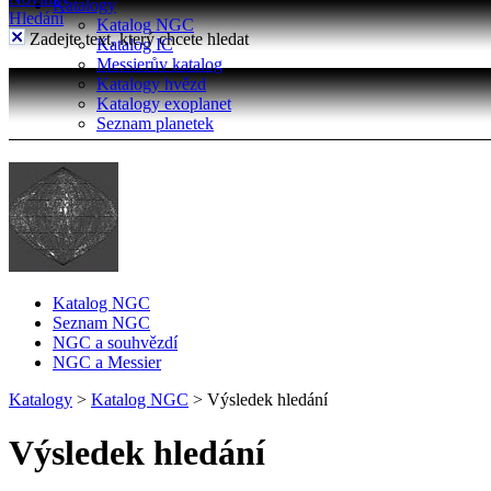
Katalogy
Hledání
Katalog NGC
Zadejte text, který chcete hledat
Katalog IC
Messierův katalog
Katalogy hvězd
Katalogy exoplanet
Seznam planetek
Katalog NGC
Seznam NGC
NGC a souhvězdí
NGC a Messier
Katalogy
>
Katalog NGC
>
Výsledek hledání
Výsledek hledání