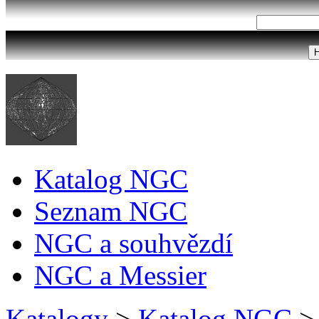
Katalog NGC
Seznam NGC
NGC a souhvězdí
NGC a Messier
Katalogy
>
Katalog NGC
>