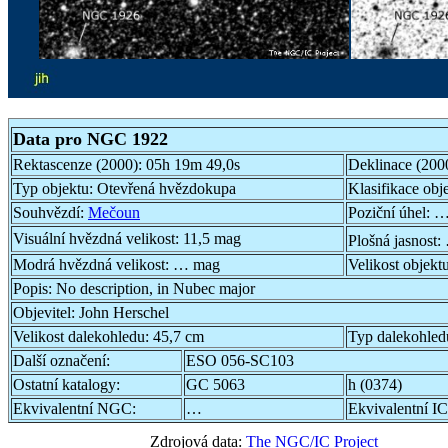
Data pro NGC 1922
Rektascenze (2000):
05h 19m 49,0s
Deklinace (200
Typ objektu:
Otevřená hvězdokupa
Klasifikace obj
Souhvězdí:
Mečoun
Poziční úhel:
…
Visuální hvězdná velikost:
11,5 mag
Plošná jasnost:
Modrá hvězdná velikost:
… mag
Velikost objekt
Popis:
No description, in Nubec major
Objevitel:
John Herschel
Velikost dalekohledu:
45,7 cm
Typ dalekohled
Další označení:
ESO 056-SC103
Ostatní katalogy:
GC 5063
h (0374)
Ekvivalentní NGC:
…
Ekvivalentní IC
Zdrojová data:
The NGC/IC Project