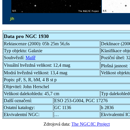
Data pro NGC 1930
Rektascenze (2000):
05h 25m 56,6s
Deklinace (200
Typ objektu:
Galaxie
Klasifikace obj
Souhvězdí:
Malíř
Poziční úhel:
32
Visuální hvězdná velikost:
12,4 mag
Plošná jasnost:
Modrá hvězdná velikost:
13,4 mag
Velikost objekt
Popis:
pF, S, R, bM, 4 B st p
Objevitel:
John Herschel
Velikost dalekohledu:
45,7 cm
Typ dalekohled
Další označení:
ESO 253-G004, PGC 17276
Ostatní katalogy:
GC 1136
h 2836
Ekvivalentní NGC:
…
Ekvivalentní IC
Zdrojová data:
The NGC/IC Project