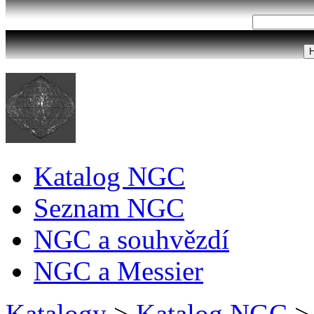
Katalog NGC
Seznam NGC
NGC a souhvězdí
NGC a Messier
Katalogy
>
Katalog NGC
>