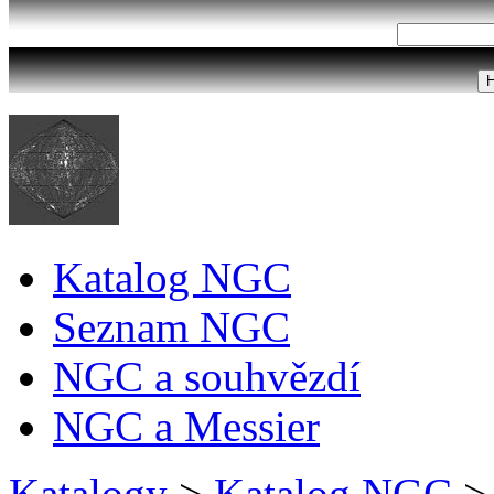
Katalog NGC
Seznam NGC
NGC a souhvězdí
NGC a Messier
Katalogy
>
Katalog NGC
>