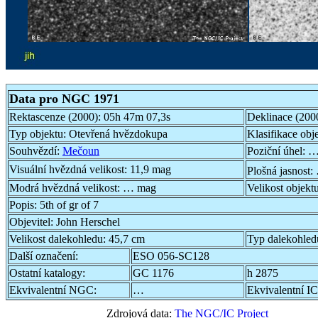
Data pro NGC 1971
Rektascenze (2000):
05h 47m 07,3s
Deklinace (200
Typ objektu:
Otevřená hvězdokupa
Klasifikace obj
Souhvězdí:
Mečoun
Poziční úhel:
…
Visuální hvězdná velikost:
11,9 mag
Plošná jasnost:
Modrá hvězdná velikost:
… mag
Velikost objekt
Popis:
5th of gr of 7
Objevitel:
John Herschel
Velikost dalekohledu:
45,7 cm
Typ dalekohled
Další označení:
ESO 056-SC128
Ostatní katalogy:
GC 1176
h 2875
Ekvivalentní NGC:
…
Ekvivalentní IC
Zdrojová data:
The NGC/IC Project