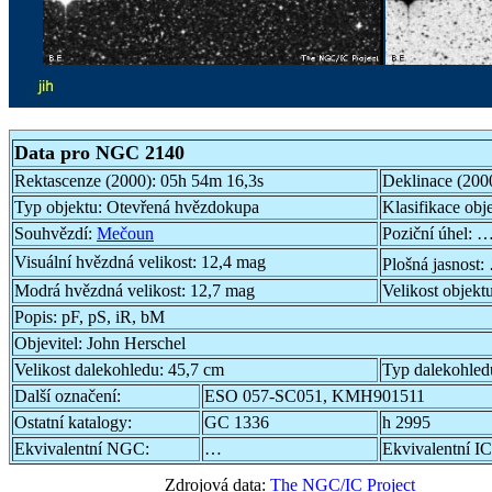
Data pro NGC 2140
Rektascenze (2000):
05h 54m 16,3s
Deklinace (200
Typ objektu:
Otevřená hvězdokupa
Klasifikace obj
Souhvězdí:
Mečoun
Poziční úhel:
…
Visuální hvězdná velikost:
12,4 mag
Plošná jasnost:
Modrá hvězdná velikost:
12,7 mag
Velikost objekt
Popis:
pF, pS, iR, bM
Objevitel:
John Herschel
Velikost dalekohledu:
45,7 cm
Typ dalekohled
Další označení:
ESO 057-SC051, KMH901511
Ostatní katalogy:
GC 1336
h 2995
Ekvivalentní NGC:
…
Ekvivalentní IC
Zdrojová data:
The NGC/IC Project