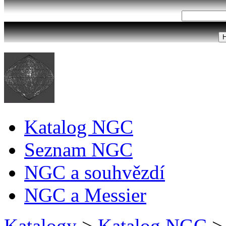
Katalog NGC
Seznam NGC
NGC a souhvězdí
NGC a Messier
Katalogy
>
Katalog NGC
>