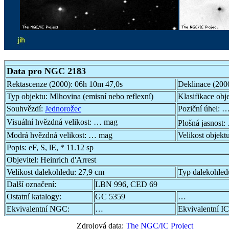
Data pro NGC 2183
Rektascenze (2000):
06h 10m 47,0s
Deklinace (200
Typ objektu:
Mlhovina (emisní nebo reflexní)
Klasifikace obj
Souhvězdí:
Jednorožec
Poziční úhel:
…
Visuální hvězdná velikost:
… mag
Plošná jasnost:
Modrá hvězdná velikost:
… mag
Velikost objekt
Popis:
eF, S, lE, * 11.12 sp
Objevitel:
Heinrich d'Arrest
Velikost dalekohledu:
27,9 cm
Typ dalekohled
Další označení:
LBN 996, CED 69
Ostatní katalogy:
GC 5359
…
Ekvivalentní NGC:
…
Ekvivalentní IC
Zdrojová data:
The NGC/IC Project