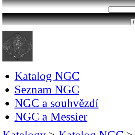
Katalog NGC
Seznam NGC
NGC a souhvězdí
NGC a Messier
Katalogy
>
Katalog NGC
>