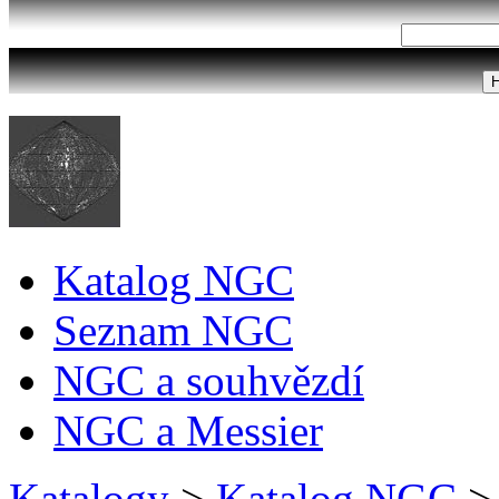
Katalog NGC
Seznam NGC
NGC a souhvězdí
NGC a Messier
Katalogy
>
Katalog NGC
>