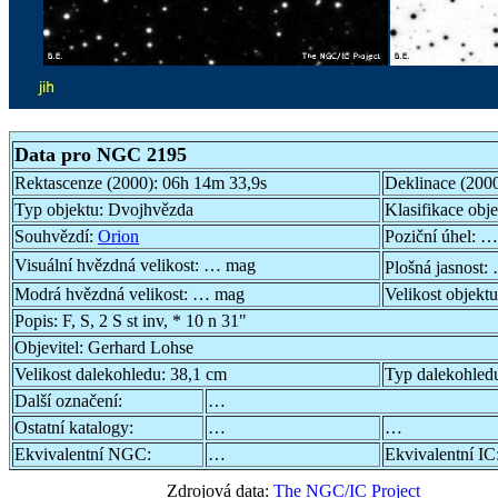
Data pro NGC 2195
Rektascenze (2000):
06h 14m 33,9s
Deklinace (200
Typ objektu:
Dvojhvězda
Klasifikace obj
Souhvězdí:
Orion
Poziční úhel:
…
Visuální hvězdná velikost:
… mag
Plošná jasnost:
Modrá hvězdná velikost:
… mag
Velikost objekt
Popis:
F, S, 2 S st inv, * 10 n 31"
Objevitel:
Gerhard Lohse
Velikost dalekohledu:
38,1 cm
Typ dalekohled
Další označení:
…
Ostatní katalogy:
…
…
Ekvivalentní NGC:
…
Ekvivalentní IC
Zdrojová data:
The NGC/IC Project