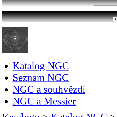
Katalog NGC
Seznam NGC
NGC a souhvězdí
NGC a Messier
Katalogy
>
Katalog NGC
>