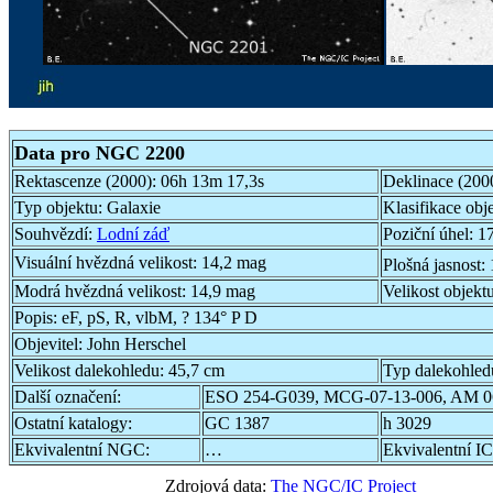
Data pro NGC 2200
Rektascenze (2000):
06h 13m 17,3s
Deklinace (200
Typ objektu:
Galaxie
Klasifikace obj
Souhvězdí:
Lodní záď
Poziční úhel:
17
Visuální hvězdná velikost:
14,2 mag
Plošná jasnost:
Modrá hvězdná velikost:
14,9 mag
Velikost objekt
Popis:
eF, pS, R, vlbM, ? 134° P D
Objevitel:
John Herschel
Velikost dalekohledu:
45,7 cm
Typ dalekohled
Další označení:
ESO 254-G039, MCG-07-13-006, AM 0
Ostatní katalogy:
GC 1387
h 3029
Ekvivalentní NGC:
…
Ekvivalentní IC
Zdrojová data:
The NGC/IC Project